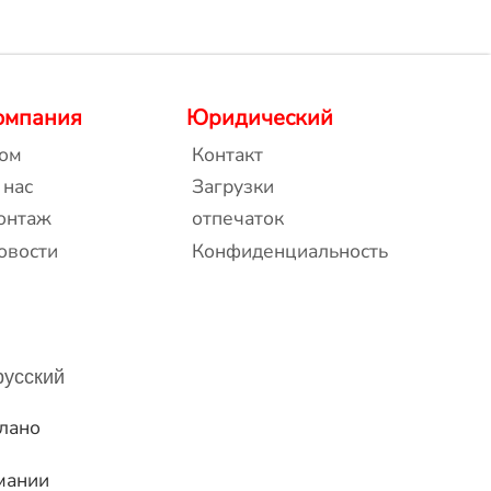
омпания
Юридический
ом
Контакт
 нас
Загрузки
онтаж
отпечаток
овости
Конфиденциальность
русский