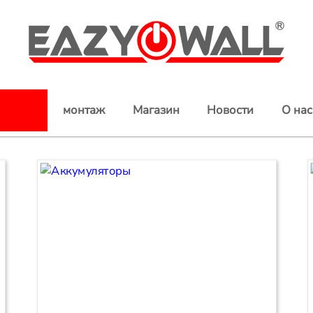
EazyPowerwall
монтаж
Магазин
Новости
O нас
танция
ы